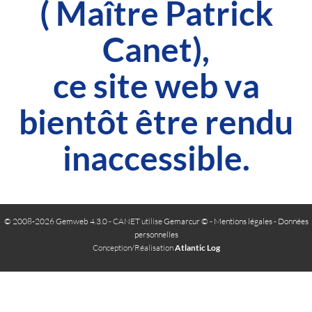
( Maître Patrick
Canet),
ce site web va
bientôt être rendu
inaccessible.
© 2008-2026 Gemweb 4.3.0
- CANET utilise
Gemarcur ©
-
Mentions légales
-
Données
personnelles
Conception/Réalisation
Atlantic Log