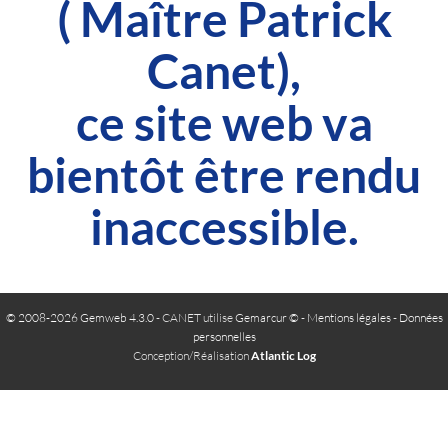
( Maître Patrick
Canet),
ce site web va
bientôt être rendu
inaccessible.
© 2008-2026 Gemweb 4.3.0
- CANET utilise
Gemarcur ©
-
Mentions légales
-
Données
personnelles
Conception/Réalisation
Atlantic Log