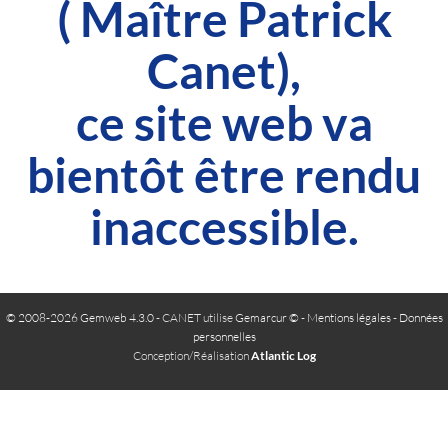
( Maître Patrick
Canet),
ce site web va
bientôt être rendu
inaccessible.
© 2008-2026 Gemweb 4.3.0
- CANET utilise
Gemarcur ©
-
Mentions légales
-
Données
personnelles
Conception/Réalisation
Atlantic Log