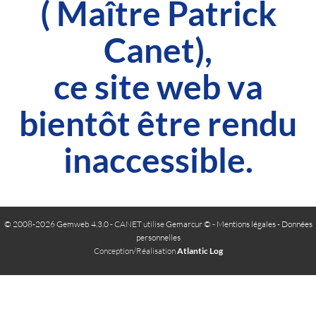
( Maître Patrick
Canet),
ce site web va
bientôt être rendu
inaccessible.
© 2008-2026 Gemweb 4.3.0
- CANET utilise
Gemarcur ©
-
Mentions légales
-
Données
personnelles
Conception/Réalisation
Atlantic Log