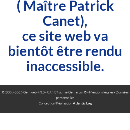
( Maître Patrick
Canet),
ce site web va
bientôt être rendu
inaccessible.
© 2008-2026 Gemweb 4.3.0
- CANET utilise
Gemarcur ©
-
Mentions légales
-
Données
personnelles
Conception/Réalisation
Atlantic Log