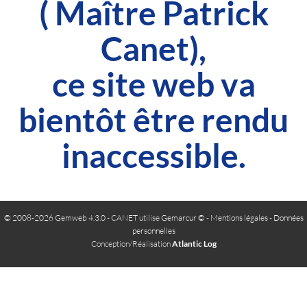
( Maître Patrick
Canet),
ce site web va
bientôt être rendu
inaccessible.
© 2008-2026 Gemweb 4.3.0
- CANET utilise
Gemarcur ©
-
Mentions légales
-
Données
personnelles
Conception/Réalisation
Atlantic Log