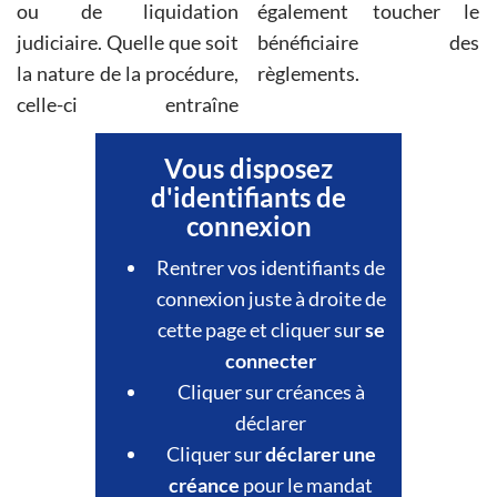
ou de liquidation
également toucher le
judiciaire. Quelle que soit
bénéficiaire des
la nature de la procédure,
règlements.
celle-ci entraîne
Vous disposez
d'identifiants de
connexion
Rentrer vos identifiants de
connexion juste à droite de
cette page et cliquer sur
se
connecter
Cliquer sur créances à
déclarer
Cliquer sur
déclarer une
créance
pour le mandat