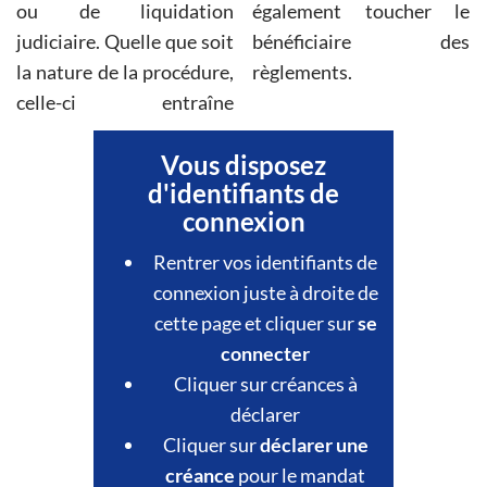
ou de liquidation
également toucher le
judiciaire. Quelle que soit
bénéficiaire des
la nature de la procédure,
règlements.
celle-ci entraîne
Vous disposez
d'identifiants de
connexion
Rentrer vos identifiants de
connexion juste à droite de
cette page et cliquer sur
se
connecter
Cliquer sur créances à
déclarer
Cliquer sur
déclarer une
créance
pour le mandat