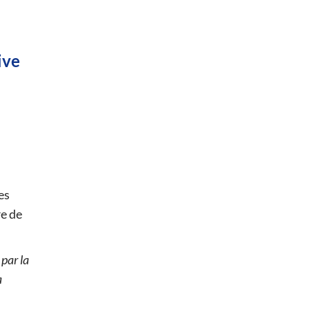
ive
es
re de
 par la
a