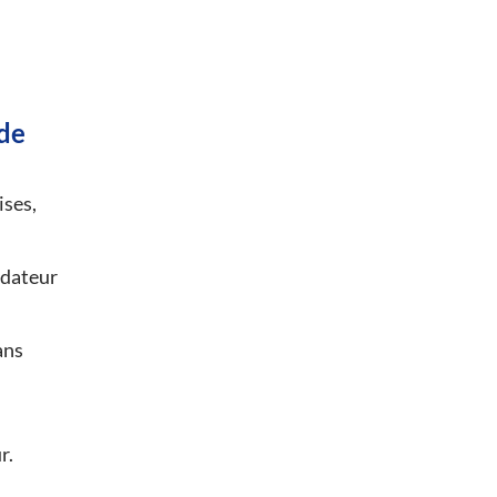
de
ises,
idateur
ans
r.