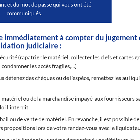
fiant et du mot de passe qui vous ont été
communiqués.
vre immédiatement à compter du jugement 
idation judiciaire :
écurité (rapatrier le matériel, collecter les clefs et cartes gr
 condamner les accès fragiles,...)
us détenez des chèques ou de l'espèce, remettez les au liqu
u matériel ou de la marchandise impayé aux fournisseurs s
oi l'interdit.
bail ou de vente de matériel. En revanche, il est possible de
s propositions lors de votre rendez-vous avec le liquidateu
r que le liquidateur puisse demander à vos débiteurs le