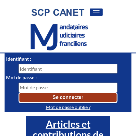
Toggle
navigation
Identifiant :
Mot de passe :
Mot de passe oublié ?
Articles et
contributions de