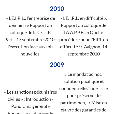
2010
« L'E.I.R.L., l'entreprise de
« L'E.I.R.L. en difficulté »,
demain ? » Rapport au
Rapport au colloque de
colloque de la C.C.I.P.
l'A.A.P.P.E. : « Quelle
Paris, 17 septembre 2010 :
procédure pour l'EIRL en
l'exécution face aux lois
difficulté ?». Avignon, 14
nouvelles.
septembre 2010
2009
« Le mandat ad hoc,
solution pacifique et
confidentielle à une crise
« Les sanctions pécuniaires
pour préserver le
civiles » : Introduction -
patrimoine », . « Mise en
Panorama général »
œuvre des garanties de
Rapport au colloque de