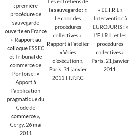
Les entretiens de
; première
la sauvegarde : «
« L'E.I.R.L »
procédure de
Le choc des
Intervention à
sauvegarde
procédures
EUROJURIS : «
ouverte en France
collectives »,
L'E.I.R.L. et les
», Rapport au
Rapport à l'atelier
procédures
colloque ESSEC
« Voies
collectives».
et Tribunal de
d'exécution »,
Paris, 21 janvier
commerce de
Paris, 31 janvier
2011.
Pontoise : «
2011,I.F.P.P.C
Apport à
l'application
pragmatique du
Code de
commerce »,
Cergy, 26 mai
2011