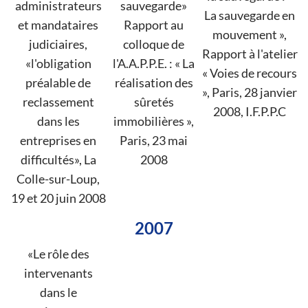
administrateurs
sauvegarde»
La sauvegarde en
et mandataires
Rapport au
mouvement »,
judiciaires,
colloque de
Rapport à l'atelier
«l'obligation
l'A.A.P.P.E. : « La
« Voies de recours
préalable de
réalisation des
», Paris, 28 janvier
reclassement
sûretés
2008, I.F.P.P.C
dans les
immobilières »,
entreprises en
Paris, 23 mai
difficultés», La
2008
Colle-sur-Loup,
19 et 20 juin 2008
2007
«Le rôle des
intervenants
dans le