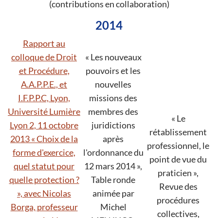
(contributions en collaboration)
2014
Rapport au
colloque de Droit
« Les nouveaux
et Procédure,
pouvoirs et les
A.A.P.P.E., et
nouvelles
I.F.P.P.C, Lyon,
missions des
Université Lumière
membres des
« Le
Lyon 2, 11 octobre
juridictions
rétablissement
2013 « Choix de la
après
professionnel, le
forme d'exercice,
l'ordonnance du
point de vue du
quel statut pour
12 mars 2014 »,
praticien »,
quelle protection ?
Table ronde
Revue des
», avec Nicolas
animée par
procédures
Borga, professeur
Michel
collectives,