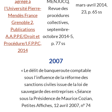
agrégé à
MENJUCQ,
mars-avril 2014,
l'Université Pierre-
Revue des
23, p. 65 ss
Mendès France
procédures
Grenoble 2,
collectives,
Publications
septembre-
A.A.P.P.E/Droit et
octobre 2014-5,
Procédure/I.F.P.P.C,
p. 77 ss
2014
2007
« Le délit de banqueroute comptable
sous l'influence de la réforme des
sanctions civiles issue de la loi de
sauvegarde des entreprises »,Séance
sous la Présidence de Maurice Cozian,
Petites Affiches, 12 avril 2007, n° 74