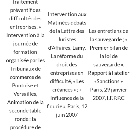
traitement
préventif des
Intervention aux
difficultés des
Matinées débats
entreprises, »
de la Lettre des
Les entretiens de
Intervention à la
Juristes
la sauvegarde ; «
journée de
d'Affaires, Lamy,
Premier bilan de
formation
La réforme du
la loi de
organisée par les
droit des
sauvegarde ».
Tribunaux de
entreprises en
Rapport à l'atelier
commerce de
difficulté, « Les
«Sanctions »
Pontoise et
créances » ; «
Paris, 29 janvier
Versailles,
Influence de la
2007, I.F.P.P.C
Animation de la
fiducie ». Paris, 12
seconde table
juin 2007
ronde : la
procédure de