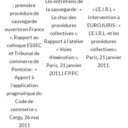
Les entretiens de
; première
la sauvegarde : «
« L'E.I.R.L »
procédure de
Le choc des
Intervention à
sauvegarde
procédures
EUROJURIS : «
ouverte en France
collectives »,
L'E.I.R.L. et les
», Rapport au
Rapport à l'atelier
procédures
colloque ESSEC
« Voies
collectives».
et Tribunal de
d'exécution »,
Paris, 21 janvier
commerce de
Paris, 31 janvier
2011.
Pontoise : «
2011,I.F.P.P.C
Apport à
l'application
pragmatique du
Code de
commerce »,
Cergy, 26 mai
2011