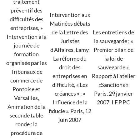
traitement
préventif des
Intervention aux
difficultés des
Matinées débats
entreprises, »
de la Lettre des
Les entretiens de
Intervention à la
Juristes
la sauvegarde ; «
journée de
d'Affaires, Lamy,
Premier bilan de
formation
La réforme du
la loi de
organisée par les
droit des
sauvegarde ».
Tribunaux de
entreprises en
Rapport à l'atelier
commerce de
difficulté, « Les
«Sanctions »
Pontoise et
créances » ; «
Paris, 29 janvier
Versailles,
Influence de la
2007, I.F.P.P.C
Animation de la
fiducie ». Paris, 12
seconde table
juin 2007
ronde : la
procédure de