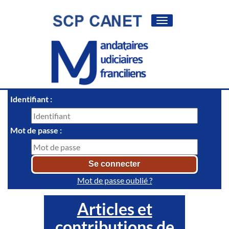
Toggle
navigation
Identifiant :
Mot de passe :
Mot de passe oublié ?
Articles et
contributions de