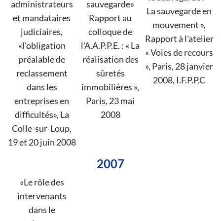
administrateurs
sauvegarde»
La sauvegarde en
et mandataires
Rapport au
mouvement »,
judiciaires,
colloque de
Rapport à l'atelier
«l'obligation
l'A.A.P.P.E. : « La
« Voies de recours
préalable de
réalisation des
», Paris, 28 janvier
reclassement
sûretés
2008, I.F.P.P.C
dans les
immobilières »,
entreprises en
Paris, 23 mai
difficultés», La
2008
Colle-sur-Loup,
19 et 20 juin 2008
2007
«Le rôle des
intervenants
dans le