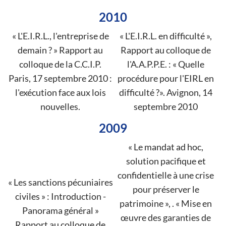
2010
« L'E.I.R.L., l'entreprise de
« L'E.I.R.L. en difficulté »,
demain ? » Rapport au
Rapport au colloque de
colloque de la C.C.I.P.
l'A.A.P.P.E. : « Quelle
Paris, 17 septembre 2010 :
procédure pour l'EIRL en
l'exécution face aux lois
difficulté ?». Avignon, 14
nouvelles.
septembre 2010
2009
« Le mandat ad hoc,
solution pacifique et
confidentielle à une crise
« Les sanctions pécuniaires
pour préserver le
civiles » : Introduction -
patrimoine », . « Mise en
Panorama général »
œuvre des garanties de
Rapport au colloque de