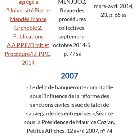
agrégé à
MENJUCQ,
mars-avril 2014,
l'Université Pierre-
Revue des
23, p. 65 ss
Mendès France
procédures
Grenoble 2,
collectives,
Publications
septembre-
A.A.P.P.E/Droit et
octobre 2014-5,
Procédure/I.F.P.P.C,
p. 77 ss
2014
2007
« Le délit de banqueroute comptable
sous l'influence de la réforme des
sanctions civiles issue de la loi de
sauvegarde des entreprises »,Séance
sous la Présidence de Maurice Cozian,
Petites Affiches, 12 avril 2007, n° 74