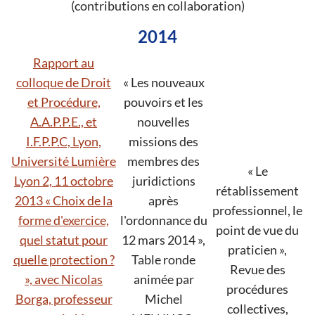
(contributions en collaboration)
2014
Rapport au
colloque de Droit
« Les nouveaux
et Procédure,
pouvoirs et les
A.A.P.P.E., et
nouvelles
I.F.P.P.C, Lyon,
missions des
Université Lumière
membres des
« Le
Lyon 2, 11 octobre
juridictions
rétablissement
2013 « Choix de la
après
professionnel, le
forme d'exercice,
l'ordonnance du
point de vue du
quel statut pour
12 mars 2014 »,
praticien »,
quelle protection ?
Table ronde
Revue des
», avec Nicolas
animée par
procédures
Borga, professeur
Michel
collectives,