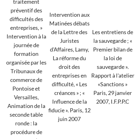
traitement
préventif des
Intervention aux
difficultés des
Matinées débats
entreprises, »
de la Lettre des
Les entretiens de
Intervention à la
Juristes
la sauvegarde ; «
journée de
d'Affaires, Lamy,
Premier bilan de
formation
La réforme du
la loi de
organisée par les
droit des
sauvegarde ».
Tribunaux de
entreprises en
Rapport à l'atelier
commerce de
difficulté, « Les
«Sanctions »
Pontoise et
créances » ; «
Paris, 29 janvier
Versailles,
Influence de la
2007, I.F.P.P.C
Animation de la
fiducie ». Paris, 12
seconde table
juin 2007
ronde : la
procédure de