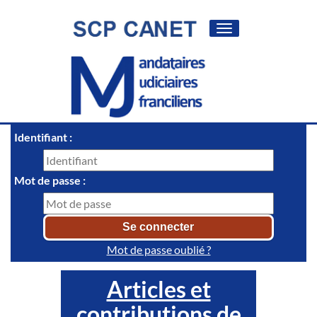
Toggle
navigation
Identifiant :
Mot de passe :
Mot de passe oublié ?
Articles et
contributions de