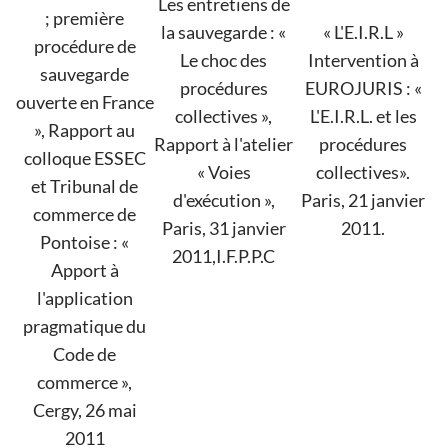
Les entretiens de
; première
la sauvegarde : «
« L'E.I.R.L »
procédure de
Le choc des
Intervention à
sauvegarde
procédures
EUROJURIS : «
ouverte en France
collectives »,
L'E.I.R.L. et les
», Rapport au
Rapport à l'atelier
procédures
colloque ESSEC
« Voies
collectives».
et Tribunal de
d'exécution »,
Paris, 21 janvier
commerce de
Paris, 31 janvier
2011.
Pontoise : «
2011,I.F.P.P.C
Apport à
l'application
pragmatique du
Code de
commerce »,
Cergy, 26 mai
2011