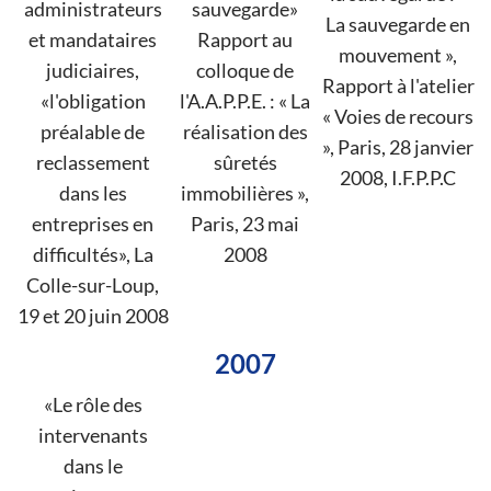
administrateurs
sauvegarde»
La sauvegarde en
et mandataires
Rapport au
mouvement »,
judiciaires,
colloque de
Rapport à l'atelier
«l'obligation
l'A.A.P.P.E. : « La
« Voies de recours
préalable de
réalisation des
», Paris, 28 janvier
reclassement
sûretés
2008, I.F.P.P.C
dans les
immobilières »,
entreprises en
Paris, 23 mai
difficultés», La
2008
Colle-sur-Loup,
19 et 20 juin 2008
2007
«Le rôle des
intervenants
dans le