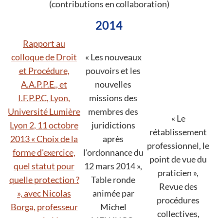
(contributions en collaboration)
2014
Rapport au
colloque de Droit
« Les nouveaux
et Procédure,
pouvoirs et les
A.A.P.P.E., et
nouvelles
I.F.P.P.C, Lyon,
missions des
Université Lumière
membres des
« Le
Lyon 2, 11 octobre
juridictions
rétablissement
2013 « Choix de la
après
professionnel, le
forme d'exercice,
l'ordonnance du
point de vue du
quel statut pour
12 mars 2014 »,
praticien »,
quelle protection ?
Table ronde
Revue des
», avec Nicolas
animée par
procédures
Borga, professeur
Michel
collectives,