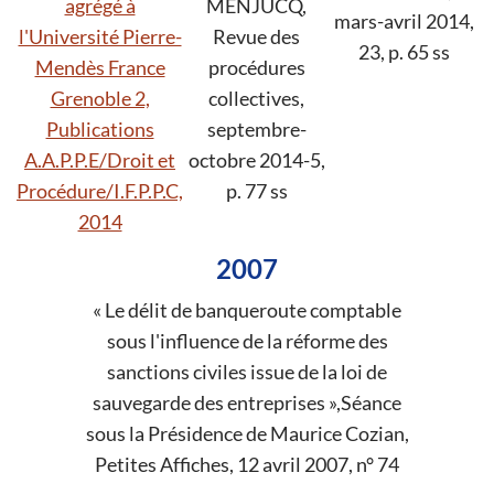
agrégé à
MENJUCQ,
mars-avril 2014,
l'Université Pierre-
Revue des
23, p. 65 ss
Mendès France
procédures
Grenoble 2,
collectives,
Publications
septembre-
A.A.P.P.E/Droit et
octobre 2014-5,
Procédure/I.F.P.P.C,
p. 77 ss
2014
2007
« Le délit de banqueroute comptable
sous l'influence de la réforme des
sanctions civiles issue de la loi de
sauvegarde des entreprises »,Séance
sous la Présidence de Maurice Cozian,
Petites Affiches, 12 avril 2007, n° 74