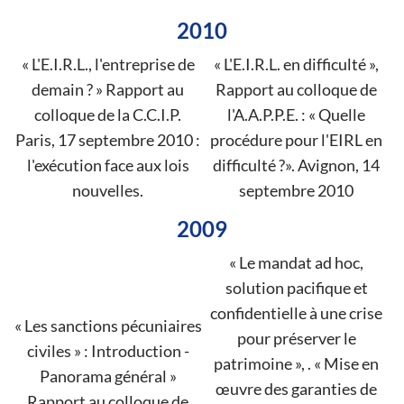
2010
« L'E.I.R.L., l'entreprise de
« L'E.I.R.L. en difficulté »,
demain ? » Rapport au
Rapport au colloque de
colloque de la C.C.I.P.
l'A.A.P.P.E. : « Quelle
Paris, 17 septembre 2010 :
procédure pour l'EIRL en
l'exécution face aux lois
difficulté ?». Avignon, 14
nouvelles.
septembre 2010
2009
« Le mandat ad hoc,
solution pacifique et
confidentielle à une crise
« Les sanctions pécuniaires
pour préserver le
civiles » : Introduction -
patrimoine », . « Mise en
Panorama général »
œuvre des garanties de
Rapport au colloque de