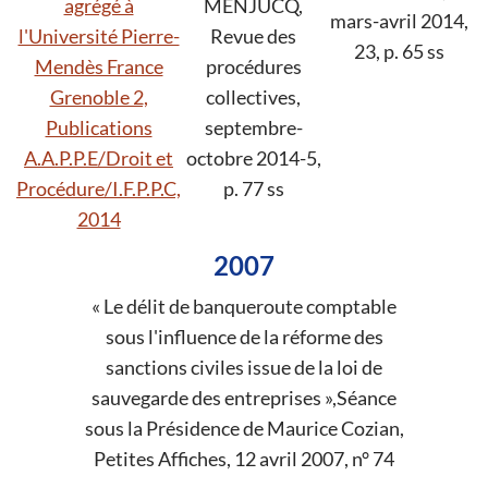
agrégé à
MENJUCQ,
mars-avril 2014,
l'Université Pierre-
Revue des
23, p. 65 ss
Mendès France
procédures
Grenoble 2,
collectives,
Publications
septembre-
A.A.P.P.E/Droit et
octobre 2014-5,
Procédure/I.F.P.P.C,
p. 77 ss
2014
2007
« Le délit de banqueroute comptable
sous l'influence de la réforme des
sanctions civiles issue de la loi de
sauvegarde des entreprises »,Séance
sous la Présidence de Maurice Cozian,
Petites Affiches, 12 avril 2007, n° 74