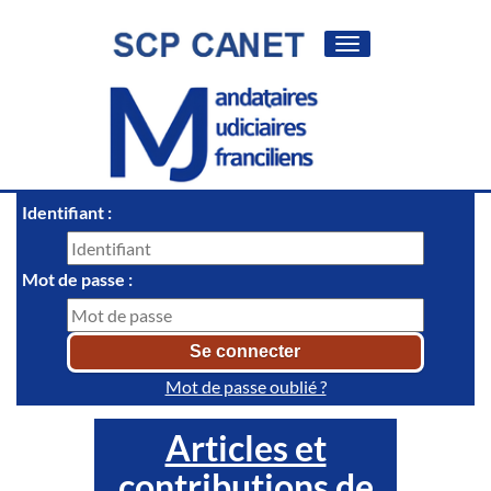
Toggle
navigation
Identifiant :
Mot de passe :
Mot de passe oublié ?
Articles et
contributions de