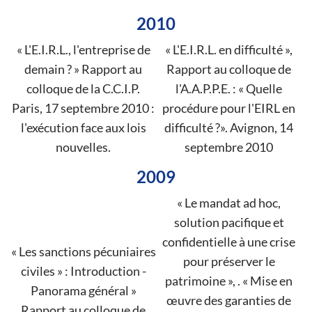
2010
« L'E.I.R.L., l'entreprise de
« L'E.I.R.L. en difficulté »,
demain ? » Rapport au
Rapport au colloque de
colloque de la C.C.I.P.
l'A.A.P.P.E. : « Quelle
Paris, 17 septembre 2010 :
procédure pour l'EIRL en
l'exécution face aux lois
difficulté ?». Avignon, 14
nouvelles.
septembre 2010
2009
« Le mandat ad hoc,
solution pacifique et
confidentielle à une crise
« Les sanctions pécuniaires
pour préserver le
civiles » : Introduction -
patrimoine », . « Mise en
Panorama général »
œuvre des garanties de
Rapport au colloque de