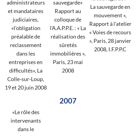
administrateurs
sauvegarde»
La sauvegarde en
et mandataires
Rapport au
mouvement »,
judiciaires,
colloque de
Rapport à l'atelier
«l'obligation
l'A.A.P.P.E. : « La
« Voies de recours
préalable de
réalisation des
», Paris, 28 janvier
reclassement
sûretés
2008, I.F.P.P.C
dans les
immobilières »,
entreprises en
Paris, 23 mai
difficultés», La
2008
Colle-sur-Loup,
19 et 20 juin 2008
2007
«Le rôle des
intervenants
dans le