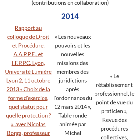
(contributions en collaboration)
2014
Rapport au
colloque de Droit
« Les nouveaux
et Procédure,
pouvoirs et les
A.A.P.P.E., et
nouvelles
I.F.P.P.C, Lyon,
missions des
Université Lumière
membres des
« Le
Lyon 2, 11 octobre
juridictions
rétablissement
2013 « Choix de la
après
professionnel, le
forme d'exercice,
l'ordonnance du
point de vue du
quel statut pour
12 mars 2014 »,
praticien »,
quelle protection ?
Table ronde
Revue des
», avec Nicolas
animée par
procédures
Borga, professeur
Michel
collectives,