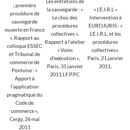
Les entretiens de
; première
la sauvegarde : «
« L'E.I.R.L »
procédure de
Le choc des
Intervention à
sauvegarde
procédures
EUROJURIS : «
ouverte en France
collectives »,
L'E.I.R.L. et les
», Rapport au
Rapport à l'atelier
procédures
colloque ESSEC
« Voies
collectives».
et Tribunal de
d'exécution »,
Paris, 21 janvier
commerce de
Paris, 31 janvier
2011.
Pontoise : «
2011,I.F.P.P.C
Apport à
l'application
pragmatique du
Code de
commerce »,
Cergy, 26 mai
2011