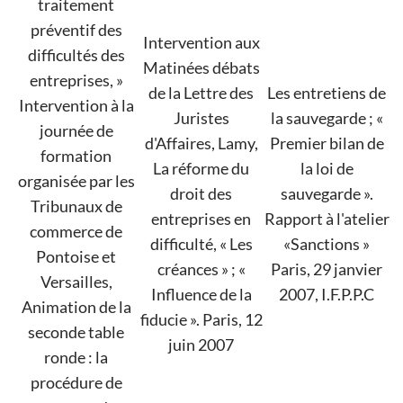
traitement
préventif des
Intervention aux
difficultés des
Matinées débats
entreprises, »
de la Lettre des
Les entretiens de
Intervention à la
Juristes
la sauvegarde ; «
journée de
d'Affaires, Lamy,
Premier bilan de
formation
La réforme du
la loi de
organisée par les
droit des
sauvegarde ».
Tribunaux de
entreprises en
Rapport à l'atelier
commerce de
difficulté, « Les
«Sanctions »
Pontoise et
créances » ; «
Paris, 29 janvier
Versailles,
Influence de la
2007, I.F.P.P.C
Animation de la
fiducie ». Paris, 12
seconde table
juin 2007
ronde : la
procédure de