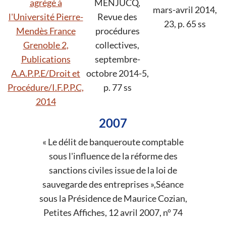
agrégé à
MENJUCQ,
mars-avril 2014,
l'Université Pierre-
Revue des
23, p. 65 ss
Mendès France
procédures
Grenoble 2,
collectives,
Publications
septembre-
A.A.P.P.E/Droit et
octobre 2014-5,
Procédure/I.F.P.P.C,
p. 77 ss
2014
2007
« Le délit de banqueroute comptable
sous l'influence de la réforme des
sanctions civiles issue de la loi de
sauvegarde des entreprises »,Séance
sous la Présidence de Maurice Cozian,
Petites Affiches, 12 avril 2007, n° 74