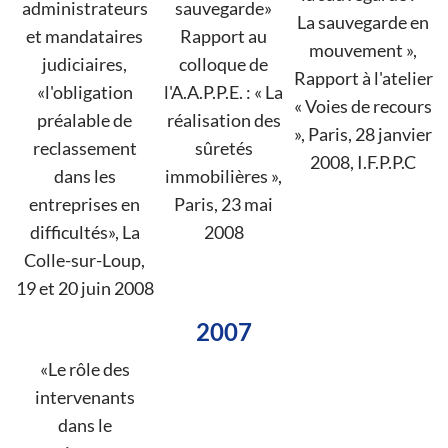
administrateurs
sauvegarde»
La sauvegarde en
et mandataires
Rapport au
mouvement »,
judiciaires,
colloque de
Rapport à l'atelier
«l'obligation
l'A.A.P.P.E. : « La
« Voies de recours
préalable de
réalisation des
», Paris, 28 janvier
reclassement
sûretés
2008, I.F.P.P.C
dans les
immobilières »,
entreprises en
Paris, 23 mai
difficultés», La
2008
Colle-sur-Loup,
19 et 20 juin 2008
2007
«Le rôle des
intervenants
dans le