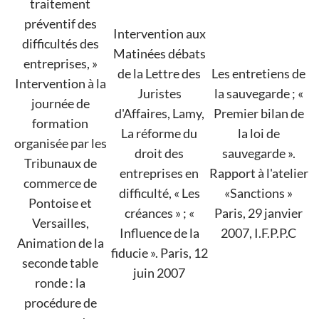
traitement
préventif des
Intervention aux
difficultés des
Matinées débats
entreprises, »
de la Lettre des
Les entretiens de
Intervention à la
Juristes
la sauvegarde ; «
journée de
d'Affaires, Lamy,
Premier bilan de
formation
La réforme du
la loi de
organisée par les
droit des
sauvegarde ».
Tribunaux de
entreprises en
Rapport à l'atelier
commerce de
difficulté, « Les
«Sanctions »
Pontoise et
créances » ; «
Paris, 29 janvier
Versailles,
Influence de la
2007, I.F.P.P.C
Animation de la
fiducie ». Paris, 12
seconde table
juin 2007
ronde : la
procédure de