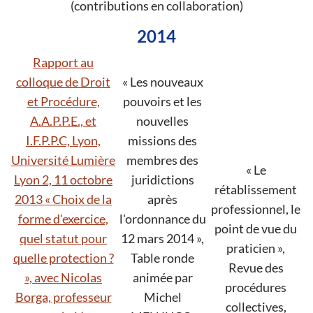
(contributions en collaboration)
2014
Rapport au
colloque de Droit
« Les nouveaux
et Procédure,
pouvoirs et les
A.A.P.P.E., et
nouvelles
I.F.P.P.C, Lyon,
missions des
Université Lumière
membres des
« Le
Lyon 2, 11 octobre
juridictions
rétablissement
2013 « Choix de la
après
professionnel, le
forme d'exercice,
l'ordonnance du
point de vue du
quel statut pour
12 mars 2014 »,
praticien »,
quelle protection ?
Table ronde
Revue des
», avec Nicolas
animée par
procédures
Borga, professeur
Michel
collectives,