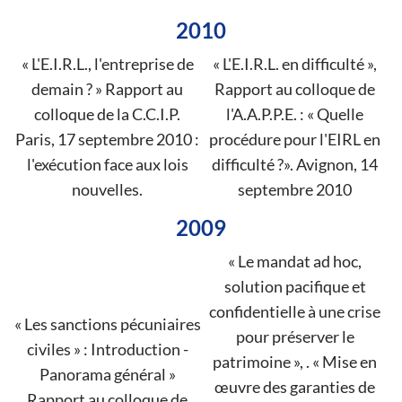
2010
« L'E.I.R.L., l'entreprise de
« L'E.I.R.L. en difficulté »,
demain ? » Rapport au
Rapport au colloque de
colloque de la C.C.I.P.
l'A.A.P.P.E. : « Quelle
Paris, 17 septembre 2010 :
procédure pour l'EIRL en
l'exécution face aux lois
difficulté ?». Avignon, 14
nouvelles.
septembre 2010
2009
« Le mandat ad hoc,
solution pacifique et
confidentielle à une crise
« Les sanctions pécuniaires
pour préserver le
civiles » : Introduction -
patrimoine », . « Mise en
Panorama général »
œuvre des garanties de
Rapport au colloque de