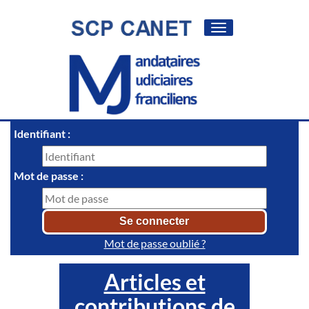
Toggle
navigation
Identifiant :
Mot de passe :
Mot de passe oublié ?
Articles et
contributions de