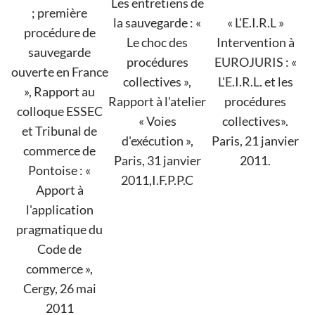
Les entretiens de
; première
la sauvegarde : «
« L'E.I.R.L »
procédure de
Le choc des
Intervention à
sauvegarde
procédures
EUROJURIS : «
ouverte en France
collectives »,
L'E.I.R.L. et les
», Rapport au
Rapport à l'atelier
procédures
colloque ESSEC
« Voies
collectives».
et Tribunal de
d'exécution »,
Paris, 21 janvier
commerce de
Paris, 31 janvier
2011.
Pontoise : «
2011,I.F.P.P.C
Apport à
l'application
pragmatique du
Code de
commerce »,
Cergy, 26 mai
2011