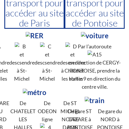
transport pour
transport pour
accéder au site
accéder au site
de Paris
de Pontoise
Par l’autoroute
et
et
et
ndre
descsendre
descsendre
descsendre
en direction de CERGY-
elet
à St-
à St-
à Châtelet
PONTOISE, prendre la
lles
Michel
Michel
les Halles
sortie 9 en direction du
centre ville.
GARE
De
De
De ST
U
CHATELET
ODEON
MICHEL
De gare ST
De gare du
RD
LES
ligne
NOTRE
LAZARE à
NORD à
HALLES
DAME
PONTOISE
PONTOISE