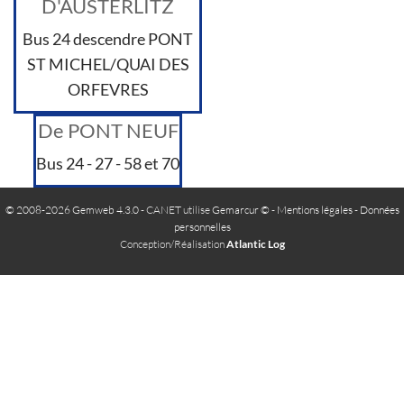
D'AUSTERLITZ
Bus 24 descendre PONT
ST MICHEL/QUAI DES
ORFEVRES
De PONT NEUF
Bus 24 - 27 - 58 et 70
© 2008-2026 Gemweb 4.3.0
- CANET utilise
Gemarcur ©
-
Mentions légales
-
Données
personnelles
Conception/Réalisation
Atlantic Log