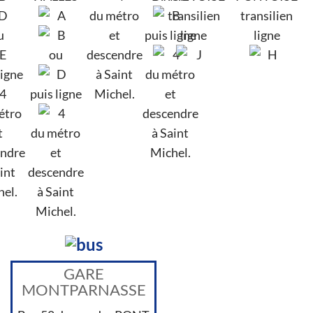
du métro
transilien
transilien
u
et
puis ligne
ligne
ligne
ou
descendre
ligne
à Saint
du métro
puis ligne
Michel.
et
étro
descendre
t
du métro
à Saint
ndre
et
Michel.
int
descendre
el.
à Saint
Michel.
GARE
MONTPARNASSE