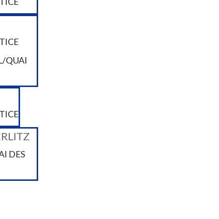
STICE
STICE
EL/QUAI
STICE
ERLITZ
AI DES