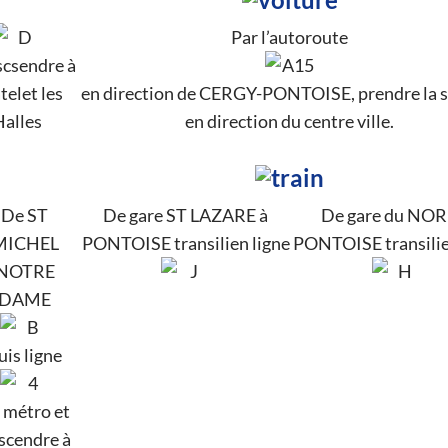
Par l’autoroute
scsendre à
telet les
en direction de CERGY-PONTOISE, prendre la s
Halles
en direction du centre ville.
De ST
De gare ST LAZARE à
De gare du NOR
MICHEL
PONTOISE transilien ligne
PONTOISE transilie
NOTRE
DAME
uis ligne
 métro et
scendre à