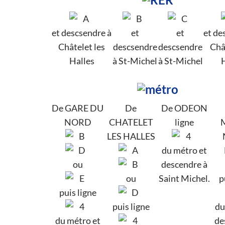
et descsendre à
et
et
et de
Châtelet les
descsendre
descsendre
Châ
Halles
à St-Michel
à St-Michel
De GARE DU
De
De ODEON
NORD
CHATELET
ligne
LES HALLES
du métro et
ou
descendre à
ou
Saint Michel.
p
puis ligne
puis ligne
du
du métro et
de