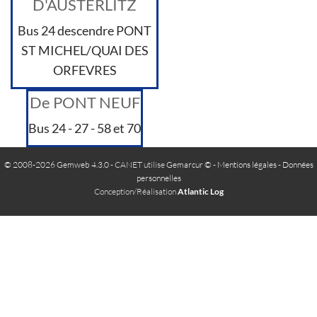
D'AUSTERLITZ
Bus 24 descendre PONT
ST MICHEL/QUAI DES
ORFEVRES
De PONT NEUF
Bus 24 - 27 - 58 et 70
© 2008-2026 Gemweb 4.3.0
- CANET utilise
Gemarcur ©
-
Mentions légales
-
Données
personnelles
Conception/Réalisation
Atlantic Log