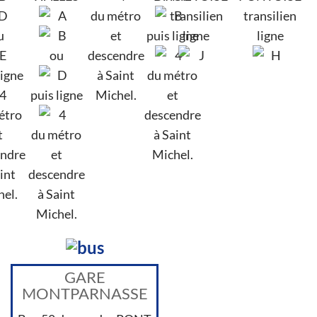
du métro
transilien
transilien
u
et
puis ligne
ligne
ligne
ou
descendre
ligne
à Saint
du métro
puis ligne
Michel.
et
étro
descendre
t
du métro
à Saint
ndre
et
Michel.
int
descendre
el.
à Saint
Michel.
GARE
MONTPARNASSE