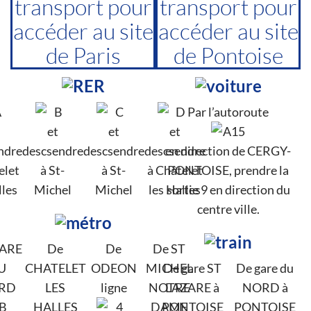
transport pour
transport pour
accéder au site
accéder au site
de Paris
de Pontoise
Par l’autoroute
et
et
et
ndre
descsendre
descsendre
descsendre
en direction de CERGY-
elet
à St-
à St-
à Châtelet
PONTOISE, prendre la
lles
Michel
Michel
les Halles
sortie 9 en direction du
centre ville.
GARE
De
De
De ST
U
CHATELET
ODEON
MICHEL
De gare ST
De gare du
RD
LES
ligne
NOTRE
LAZARE à
NORD à
HALLES
DAME
PONTOISE
PONTOISE