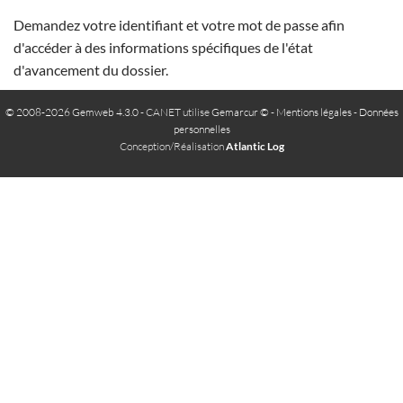
Demandez votre identifiant et votre mot de passe afin
d'accéder à des informations spécifiques de l'état
d'avancement du dossier.
© 2008-2026 Gemweb 4.3.0
- CANET utilise
Gemarcur ©
-
Mentions légales
-
Données
personnelles
Conception/Réalisation
Atlantic Log