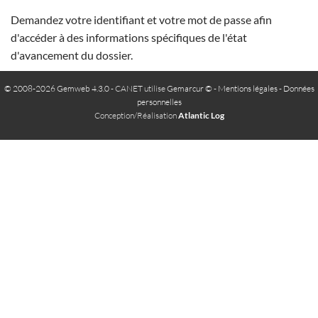
Demandez votre identifiant et votre mot de passe afin
d'accéder à des informations spécifiques de l'état
d'avancement du dossier.
© 2008-2026 Gemweb 4.3.0
- CANET utilise
Gemarcur ©
-
Mentions légales
-
Données
personnelles
Conception/Réalisation
Atlantic Log