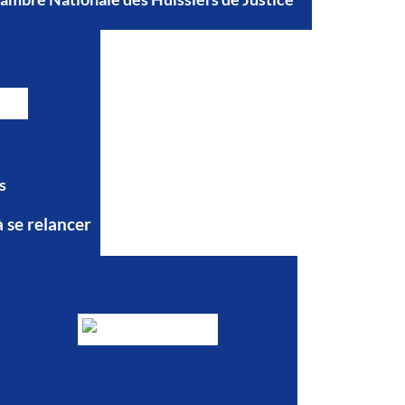
s
à se relancer