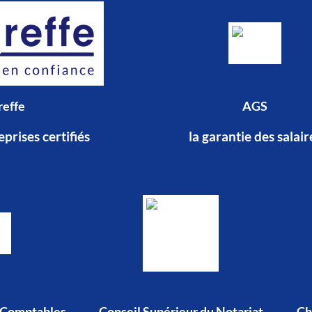
reffe
AGS
prises certifiés
la garantie des salair
s Comptables
Conseil Supérieur du Notariat
Ch