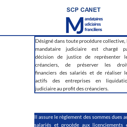
Désigné dans toute procédure collective, 
mandataire judiciaire est chargé p
décision de justice de représenter l
créanciers, de préserver les droi
financiers des salariés et de réaliser l
actifs des entreprises en liquidati
judiciaire au profit des créanciers.
Il assure le règlement des sommes dues a
salariés et procède aux licenciements 