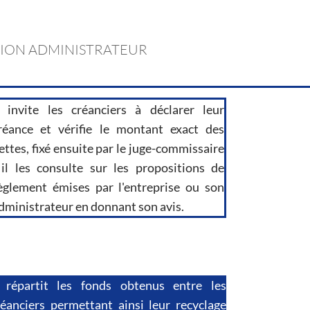
ION ADMINISTRATEUR
l invite les créanciers à déclarer leur
réance et vérifie le montant exact des
ettes, fixé ensuite par le juge-commissaire
 il les consulte sur les propositions de
èglement émises par l'entreprise ou son
dministrateur en donnant son avis.
l répartit les fonds obtenus entre les
réanciers permettant ainsi leur recyclage