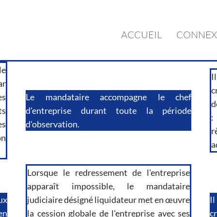
ACCUEIL
CONNEX
le
I
ar
c
es
Le mandataire accompagne le chef
d
ts
d'entreprise durant toute la période
:
es
d'observation.
r
on
a
Lorsque le redressement de l'entreprise
apparaît impossible, le mandataire
ux
judiciaire désigné liquidateur met en œuvre
I
en
la cession globale de l'entreprise avec ses
c