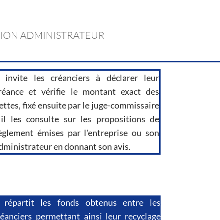
ION ADMINISTRATEUR
l invite les créanciers à déclarer leur
réance et vérifie le montant exact des
ettes, fixé ensuite par le juge-commissaire
 il les consulte sur les propositions de
èglement émises par l'entreprise ou son
dministrateur en donnant son avis.
l répartit les fonds obtenus entre les
réanciers permettant ainsi leur recyclage