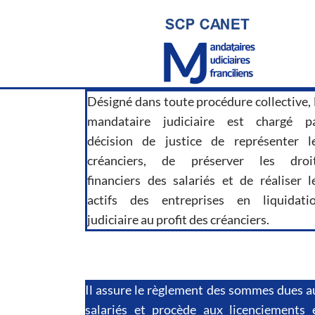
Désigné dans toute procédure collective, 
mandataire judiciaire est chargé p
décision de justice de représenter l
créanciers, de préserver les droi
financiers des salariés et de réaliser l
actifs des entreprises en liquidati
judiciaire au profit des créanciers.
Il assure le règlement des sommes dues a
salariés et procède aux licenciements 