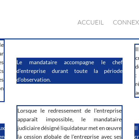
ACCUEIL
CONNEX
le
I
ar
c
es
Le mandataire accompagne le chef
d
ts
d'entreprise durant toute la période
:
es
d'observation.
r
on
a
Lorsque le redressement de l'entreprise
apparaît impossible, le mandataire
ux
judiciaire désigné liquidateur met en œuvre
I
en
la cession globale de l'entreprise avec ses
c