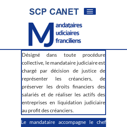
Toggle
navigation
Désigné dans toute procédure
collective, le mandataire judiciaire est
chargé par décision de justice de
représenter les créanciers, de
préserver les droits financiers des
salariés et de réaliser les actifs des
entreprises en liquidation judiciaire
au profit des créanciers.
Le mandataire accompagne le chef