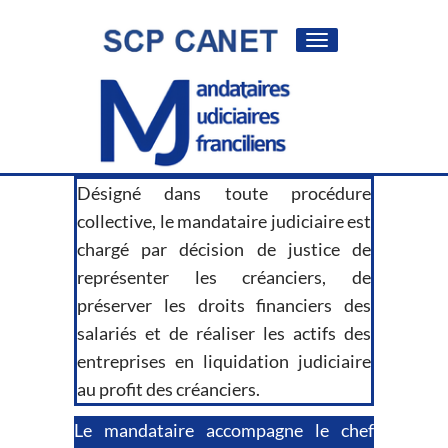
Toggle
navigation
Désigné dans toute procédure
collective, le mandataire judiciaire est
chargé par décision de justice de
représenter les créanciers, de
préserver les droits financiers des
salariés et de réaliser les actifs des
entreprises en liquidation judiciaire
au profit des créanciers.
Le mandataire accompagne le chef