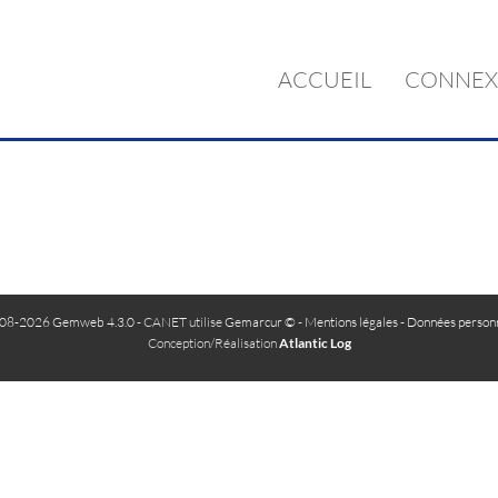
ACCUEIL
CONNEX
08-2026 Gemweb 4.3.0
- CANET utilise
Gemarcur ©
-
Mentions légales
-
Données personn
Conception/Réalisation
Atlantic Log