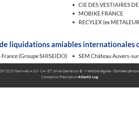
CIE DES VESTIAIRES D
MOBIKE FRANCE
RECYLEX (ex METALEU
e liquidations amiables internationales 
France (Groupe SHISEIDO)
SEM Château Auvers-sur-
08-2026 Gemweb 4.3.0
- CANET utilise
Gemarcur ©
-
Mentions légales
-
Données personn
Conception/Réalisation
Atlantic Log