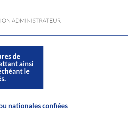
ION ADMINISTRATEUR
ures de
ettant ainsi
échéant le
s.
ou nationales confiées