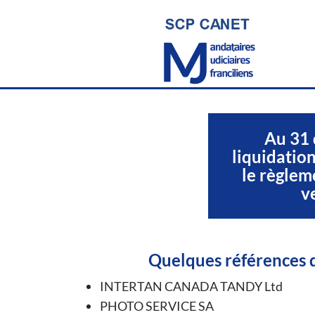
Au 31 
liquidation
le règlem
v
Quelques références d
INTERTAN CANADA TANDY Ltd
PHOTO SERVICE SA