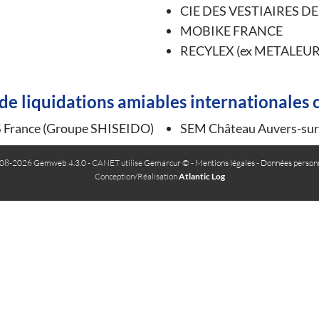
CIE DES VESTIAIRES D
MOBIKE FRANCE
RECYLEX (ex METALEU
e liquidations amiables internationales 
France (Groupe SHISEIDO)
SEM Château Auvers-sur-
08-2026 Gemweb 4.3.0
- CANET utilise
Gemarcur ©
-
Mentions légales
-
Données personn
Conception/Réalisation
Atlantic Log