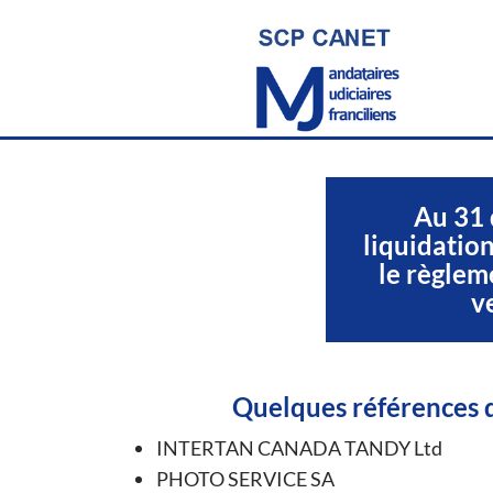
Au 31 
liquidation
le règlem
v
Quelques références d
INTERTAN CANADA TANDY Ltd
PHOTO SERVICE SA