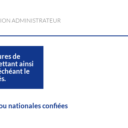
ION ADMINISTRATEUR
ures de
ettant ainsi
échéant le
s.
ou nationales confiées