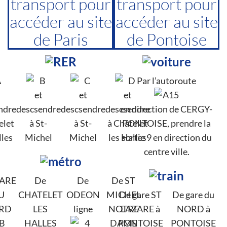
transport pour
transport pour
accéder au site
accéder au site
de Paris
de Pontoise
Par l’autoroute
et
et
et
ndre
descsendre
descsendre
descsendre
en direction de CERGY-
elet
à St-
à St-
à Châtelet
PONTOISE, prendre la
lles
Michel
Michel
les Halles
sortie 9 en direction du
centre ville.
GARE
De
De
De ST
U
CHATELET
ODEON
MICHEL
De gare ST
De gare du
RD
LES
ligne
NOTRE
LAZARE à
NORD à
HALLES
DAME
PONTOISE
PONTOISE