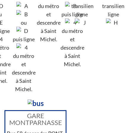
du métro
transilien
transilien
u
et
puis ligne
ligne
ligne
ou
descendre
ligne
à Saint
du métro
puis ligne
Michel.
et
étro
descendre
t
du métro
à Saint
ndre
et
Michel.
int
descendre
el.
à Saint
Michel.
GARE
MONTPARNASSE