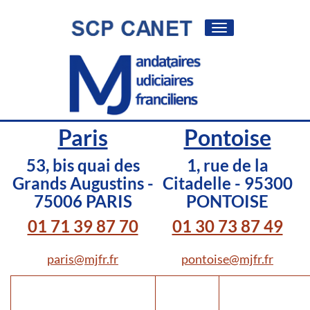
Toggle
navigation
Paris
Pontoise
53, bis quai des
1, rue de la
Grands Augustins -
Citadelle - 95300
75006 PARIS
PONTOISE
01 71 39 87 70
01 30 73 87 49
paris@mjfr.fr
pontoise@mjfr.fr