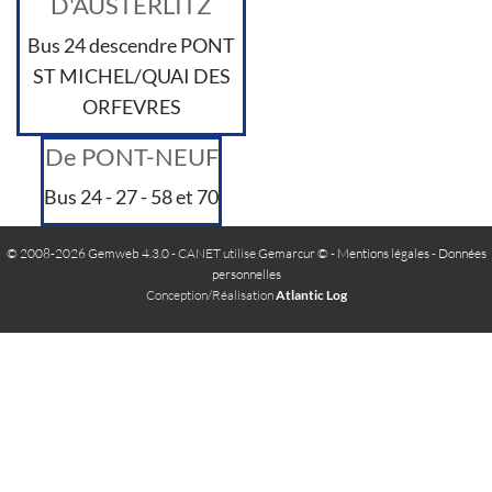
D'AUSTERLITZ
Bus 24 descendre PONT
ST MICHEL/QUAI DES
ORFEVRES
De PONT-NEUF
Bus 24 - 27 - 58 et 70
© 2008-2026 Gemweb 4.3.0
- CANET utilise
Gemarcur ©
-
Mentions légales
-
Données
personnelles
Conception/Réalisation
Atlantic Log