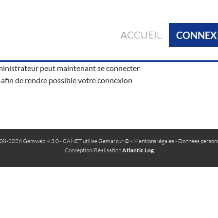
ACCUEIL
CONNEX
inistrateur peut maintenant se connecter
 afin de rendre possible votre connexion
08-2026 Gemweb 4.3.0
- CANET utilise
Gemarcur ©
-
Mentions légales
-
Données personn
Conception/Réalisation
Atlantic Log