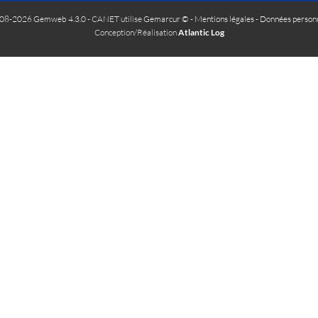
08-2026 Gemweb 4.3.0
- CANET utilise
Gemarcur ©
-
Mentions légales
-
Données personn
Conception/Réalisation
Atlantic Log