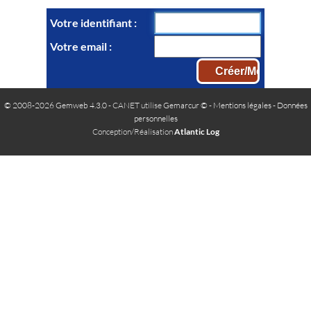
Votre identifiant
Votre email
© 2008-2026 Gemweb 4.3.0
- CANET utilise
Gemarcur ©
-
Mentions légales
-
Données
personnelles
Conception/Réalisation
Atlantic Log