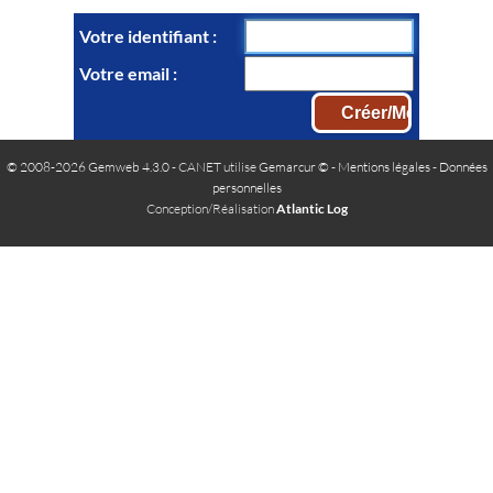
Votre identifiant
Votre email
© 2008-2026 Gemweb 4.3.0
- CANET utilise
Gemarcur ©
-
Mentions légales
-
Données
personnelles
Conception/Réalisation
Atlantic Log