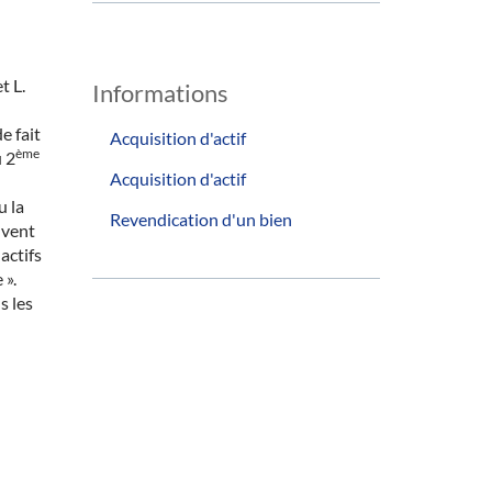
t L.
Informations
e fait
Acquisition d'actif
ème
u 2
Acquisition d'actif
u la
Revendication d'un bien
uvent
actifs
 ».
s les